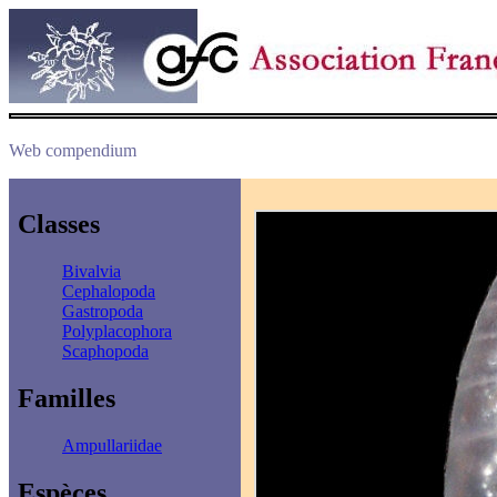
Web compendium
Classes
Bivalvia
Cephalopoda
Gastropoda
Polyplacophora
Scaphopoda
Familles
Ampullariidae
Espèces