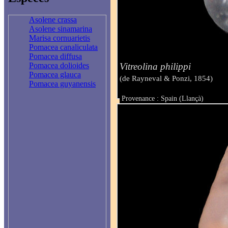
Asolene crassa
Asolene sinamarina
Marisa cornuarietis
Pomacea canaliculata
Pomacea diffusa
Vitreolina philippi
Pomacea dolioides
Pomacea glauca
(de Rayneval & Ponzi, 1854)
Pomacea guyanensis
Provenance : Spain (Llançà)
Taille : 2.00 mm