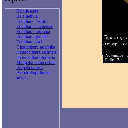
Bela fuscata
Bela nebula
Eucithara cazioti
Eucithara celebensis
Eucithara coronata
Tegula gru
Eucithara gracilis
Eucithara isseli
(Philippi, 184
Gingicithara notabilis
Heterocithara erismata
Provenance : 
Heterocithara himerta
Taille : 7 mm
Mangelia tenuicostata
Propebela rufa
Pseudorhaphitoma
severa