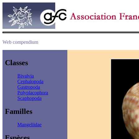
Web compendium
Classes
Bivalvia
Cephalopoda
Gastropoda
Polyplacophora
Scaphopoda
Familles
Mangeliidae
Espèces