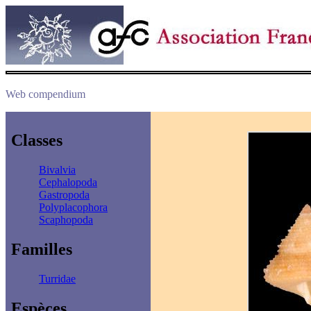
Web compendium
Classes
Bivalvia
Cephalopoda
Gastropoda
Polyplacophora
Scaphopoda
Familles
Turridae
Espèces