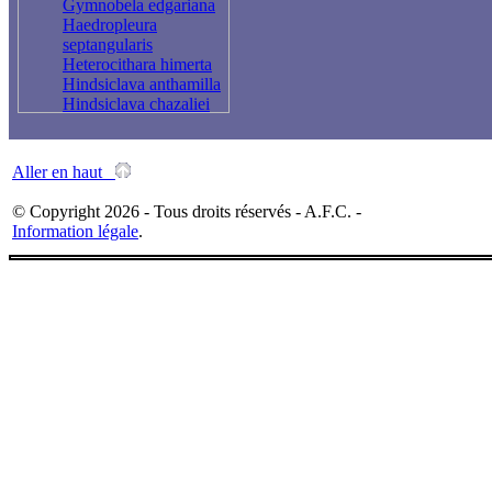
Gymnobela edgariana
Haedropleura
septangularis
Heterocithara himerta
Hindsiclava anthamilla
Hindsiclava chazaliei
Iotyrris cingulifera
Leucosyrinx
subgrundifera
Aller en haut
Lioglyphostoma
jousseaumei
© Copyright 2026 - Tous droits réservés - A.F.C. -
Lophiotoma leucotropis
Information légale
.
Macteola segesta
Mangelia callosa
Mangelia paciniana
Mangelia stossiciana
Mangelia taeniata
Mangelia vauquelini
Mitromorpha
atramentosa
Mitromorpha fischeri
Mitromorpha
mediterranea
Perrona nifat
Pilsbryspira albocincta