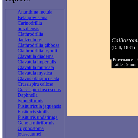
Anarithma metula
Bela powisiana
Carinodrillia
braziliensis
Clathrodrillia
Calliostom
dautzenbergi
Clathrodrillia gibbosa
(Dall, 1881)
Clathrodrillia tryonii
Clavatula diadema
Provenance : B
Clavatula imperialis
Taille : 9 mm
Clavatula muricata
Clavatula mystica
Clavus obliquicostata
Crassispira callosa
Crassispira fuscescens
Daphnella
lymneiformis
Fusiturricula jaquensis
Fusiturris similis
Fusiturris undatiruga
Genota mitriformis
Glyphostoma
jousseaumei