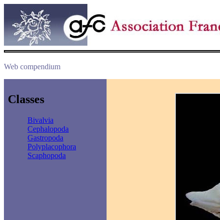
Web compendium
Classes
Bivalvia
Cephalopoda
Gastropoda
Polyplacophora
Scaphopoda