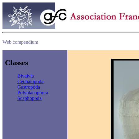
Web compendium
Classes
Bivalvia
Cephalopoda
Gastropoda
Polyplacophora
Scaphopoda