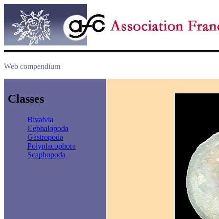
Web compendium
Classes
Bivalvia
Cephalopoda
Gastropoda
Polyplacophora
Scaphopoda