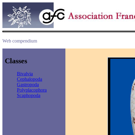
Web compendium
Classes
Bivalvia
Cephalopoda
Gastropoda
Polyplacophora
Scaphopoda