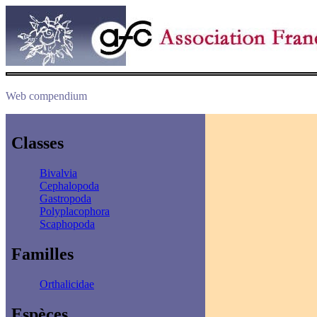
Web compendium
Classes
Bivalvia
Cephalopoda
Gastropoda
Polyplacophora
Scaphopoda
Familles
Orthalicidae
Espèces