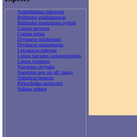
Amphibulima rubescens
Bulimulus guadalupensis
Bulimulus tenuissimus eyriesii
Corona perversa
Corona regina
Drymaeus rufolineatus
Drymaeus surinamensis
Leiostracus ruthveni
Liguus fasciatus castaneozonatus
Liguus virgineus
Naesiotus chrysalis
Naesiotus nov. sp. aff. mazei
Orthalicus bensoni
Plekocheilus aurissciuri
Sultana sultana