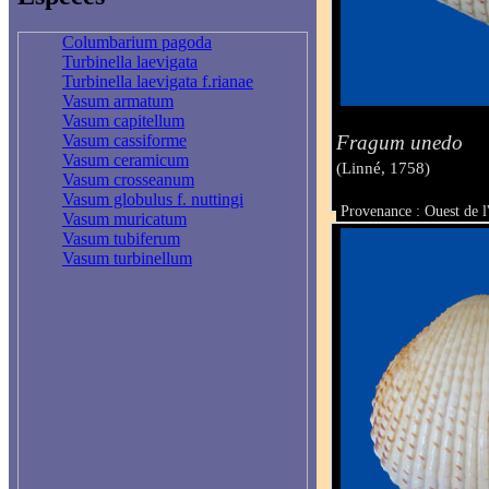
Columbarium pagoda
Turbinella laevigata
Turbinella laevigata f.rianae
Vasum armatum
Vasum capitellum
Fragum unedo
Vasum cassiforme
Vasum ceramicum
(Linné, 1758)
Vasum crosseanum
Vasum globulus f. nuttingi
Provenance : Ouest de l
Vasum muricatum
Taille : 37.4 x 34 mm
Vasum tubiferum
Vasum turbinellum