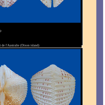
o
 de l'Australie (Dixon island)
4 mm