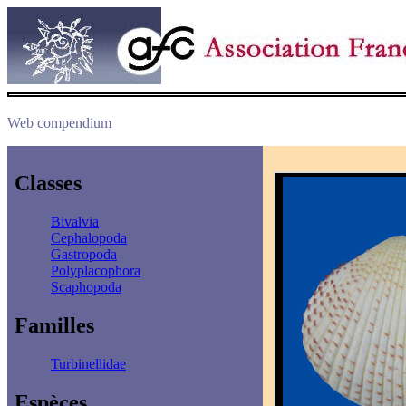
Web compendium
Classes
Bivalvia
Cephalopoda
Gastropoda
Polyplacophora
Scaphopoda
Familles
Turbinellidae
Espèces