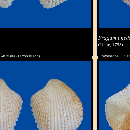
Fragum uned
(Linné, 1758)
'Australie (Dixon island)
Provenance : Ouest
Taille : 37.4 x 3