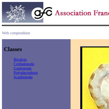
Web compendium
Classes
Bivalvia
Cephalopoda
Gastropoda
Polyplacophora
Scaphopoda