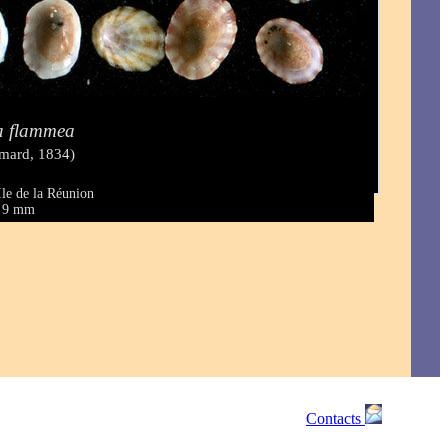
a flammea
mard, 1834)
Ile de la Réunion
 à 9 mm
Contacts