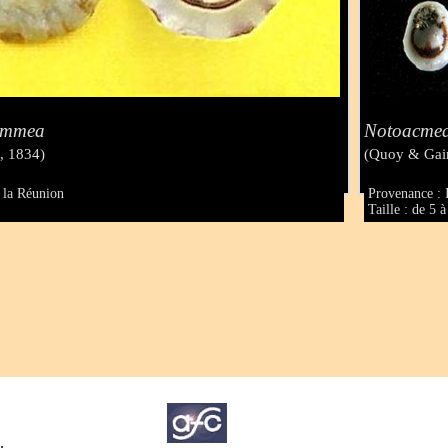
ammea
Notoacme
, 1834)
(Quoy & Gai
e la Réunion
Provenance : 
Taille : de 5
.