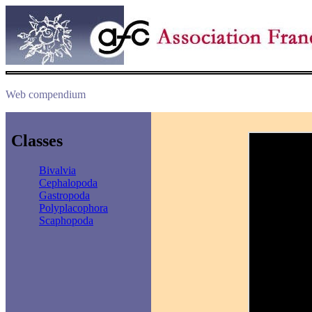
Web compendium
Classes
Bivalvia
Cephalopoda
Gastropoda
Polyplacophora
Scaphopoda