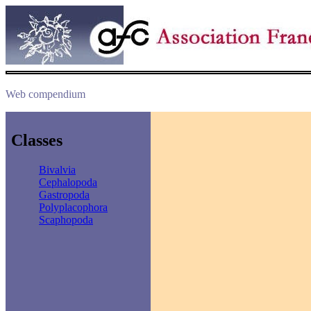
Web compendium
Classes
Bivalvia
Cephalopoda
Gastropoda
Polyplacophora
Scaphopoda