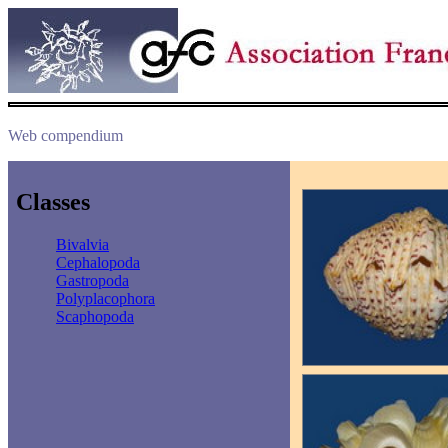
Web compendium
Classes
Bivalvia
Cephalopoda
Gastropoda
Polyplacophora
Scaphopoda