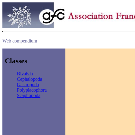
Web compendium
Classes
Bivalvia
Cephalopoda
Gastropoda
Polyplacophora
Scaphopoda