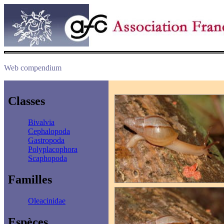
Web compendium
Classes
Bivalvia
Cephalopoda
Gastropoda
Polyplacophora
Scaphopoda
Familles
Oleacinidae
Espèces