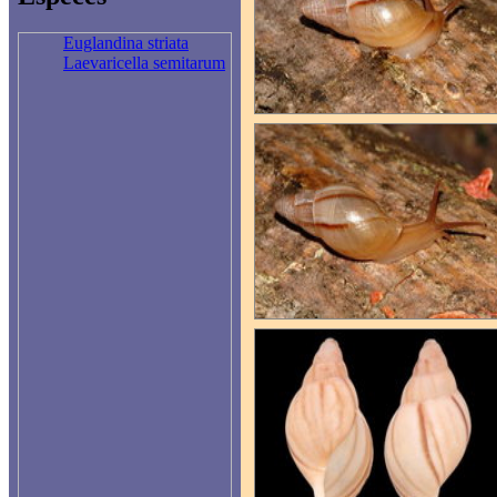
Euglandina striata
Laevaricella semitarum