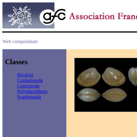
Web compendium
Classes
Bivalvia
Cephalopoda
Gastropoda
Polyplacophora
Scaphopoda