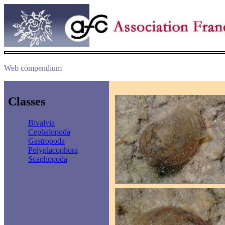
Web compendium
Classes
Bivalvia
Cephalopoda
Gastropoda
Polyplacophora
Scaphopoda