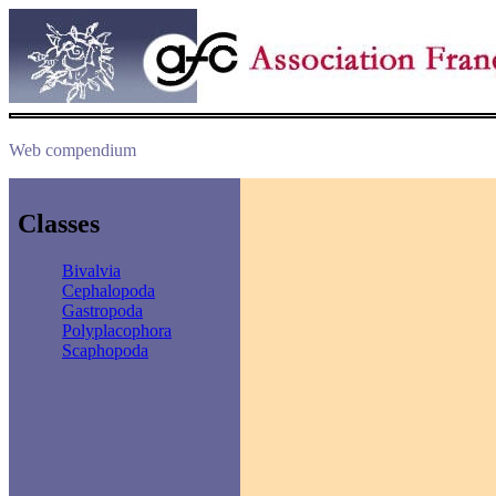
Web compendium
Classes
Bivalvia
Cephalopoda
Gastropoda
Polyplacophora
Scaphopoda