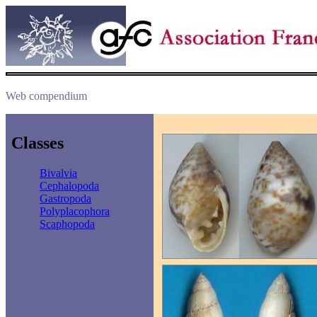
Web compendium
Classes
Bivalvia
Cephalopoda
Gastropoda
Polyplacophora
Scaphopoda