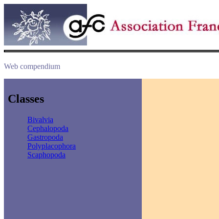
Web compendium
Classes
Bivalvia
Cephalopoda
Gastropoda
Polyplacophora
Scaphopoda