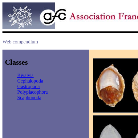
Web compendium
Classes
Bivalvia
Cephalopoda
Gastropoda
Polyplacophora
Scaphopoda