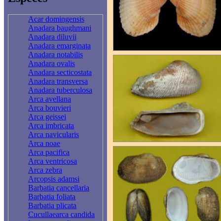
Acar domingensis
Anadara baughmani
Anadara diluvii
Anadara emarginata
Anadara notabilis
Anadara ovalis
Anadara secticostata
Anadara transversa
Anadara tuberculosa
Arca avellana
Arca bouvieri
Arca geissei
Arca imbricata
Arca navicularis
Arca noae
Arca pacifica
Arca ventricosa
Arca zebra
Arcopsis adamsi
Barbatia cancellaria
Barbatia foliata
Barbatia plicata
Cucullaearca candida