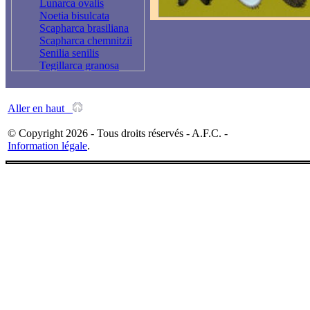
Lunarca ovalis
Noetia bisulcata
Scapharca brasiliana
Scapharca chemnitzii
Senilia senilis
Tegillarca granosa
Aller en haut
© Copyright 2026 - Tous droits réservés - A.F.C. -
Information légale
.