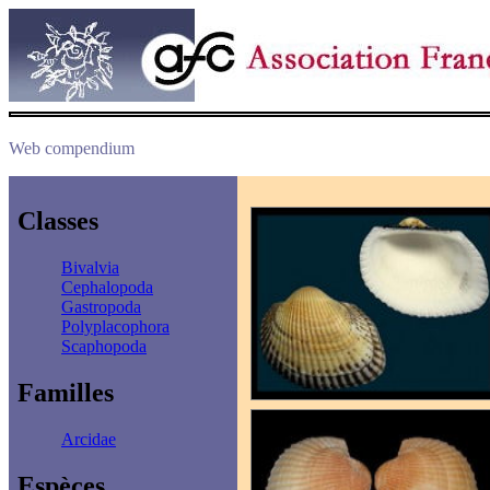
Web compendium
Classes
Bivalvia
Cephalopoda
Gastropoda
Polyplacophora
Scaphopoda
Familles
Arcidae
Espèces