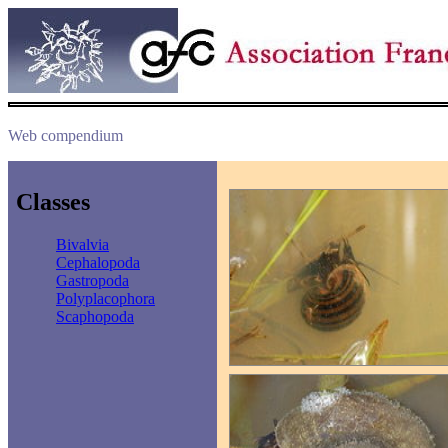
Web compendium
Classes
Bivalvia
Cephalopoda
Gastropoda
Polyplacophora
Scaphopoda