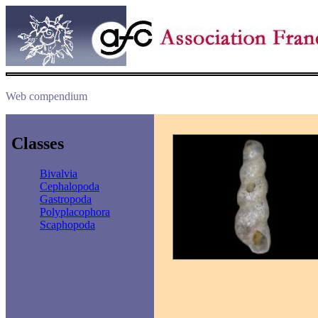
Web compendium
Classes
Bivalvia
Cephalopoda
Gastropoda
Polyplacophora
Scaphopoda