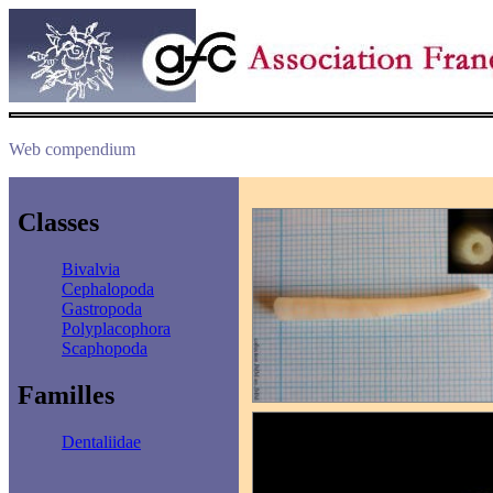
Web compendium
Classes
Bivalvia
Cephalopoda
Gastropoda
Polyplacophora
Scaphopoda
Familles
Dentaliidae