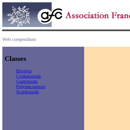
Web compendium
Classes
Bivalvia
Cephalopoda
Gastropoda
Polyplacophora
Scaphopoda