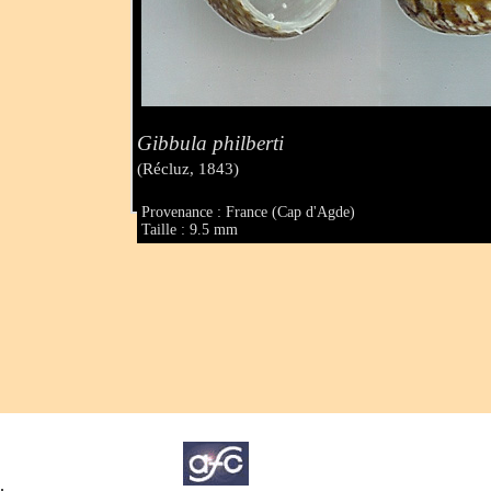
Gibbula philberti
(Récluz, 1843)
Provenance : France (Cap d'Agde)
Taille : 9.5 mm
.