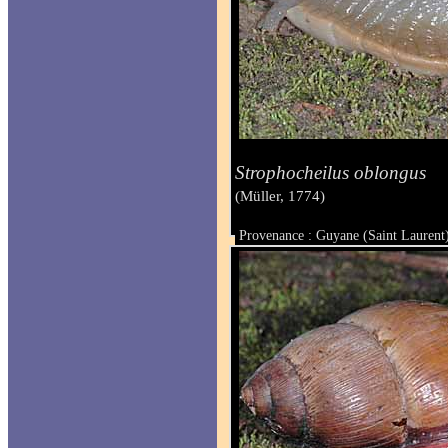
Strophocheilus oblongus
(Müller, 1774)
Provenance : Guyane (Saint Laurent
Taille :