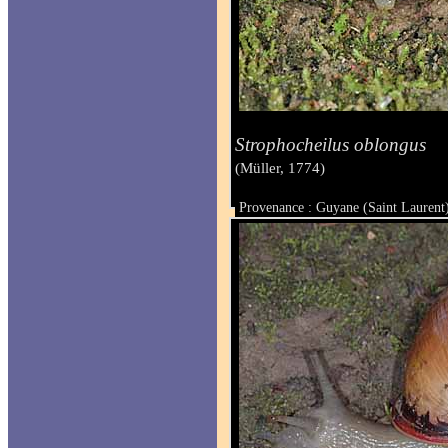
Strophocheilus oblongus
(Müller, 1774)
Provenance : Guyane (Saint Laurent
Taille :