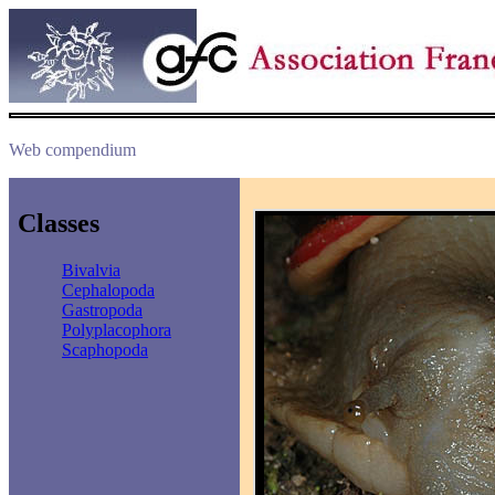
Web compendium
Classes
Bivalvia
Cephalopoda
Gastropoda
Polyplacophora
Scaphopoda