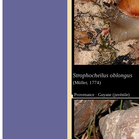
Strophocheilus oblongus
(Müller, 1774)
Provenance : Guyane (juvénile)
Taille :