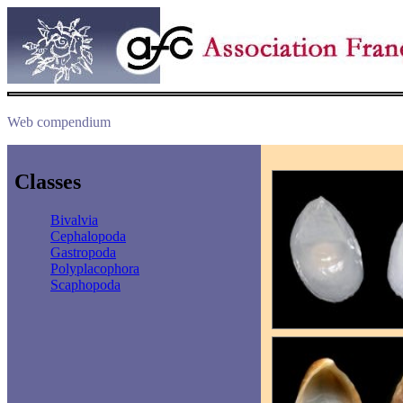
Web compendium
Classes
Bivalvia
Cephalopoda
Gastropoda
Polyplacophora
Scaphopoda