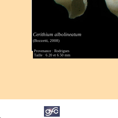
Cerithium albolineatum
(Bozzetti, 2008)
Provenance : Rodrigues
Taille : 6.20 et 6.50 mm
.