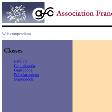
Web compendium
Classes
Bivalvia
Cephalopoda
Gastropoda
Polyplacophora
Scaphopoda