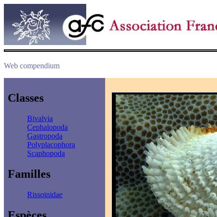
Web compendium
Classes
Bivalvia
Cephalopoda
Gastropoda
Polyplacophora
Scaphopoda
Familles
Rissoinidae
Espèces