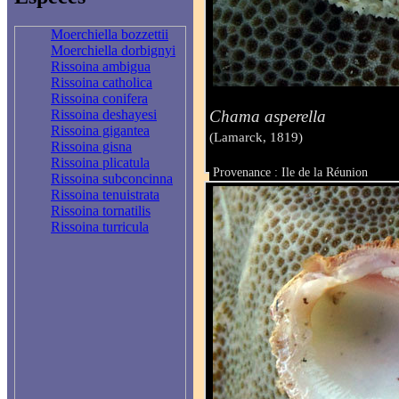
Moerchiella bozzettii
Moerchiella dorbignyi
Rissoina ambigua
Rissoina catholica
Rissoina conifera
Chama asperella
Rissoina deshayesi
Rissoina gigantea
(Lamarck, 1819)
Rissoina gisna
Rissoina plicatula
Provenance : Ile de la Réunion
Rissoina subconcinna
Taille :
Rissoina tenuistrata
Rissoina tornatilis
Rissoina turricula