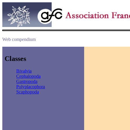
Web compendium
Classes
Bivalvia
Cephalopoda
Gastropoda
Polyplacophora
Scaphopoda