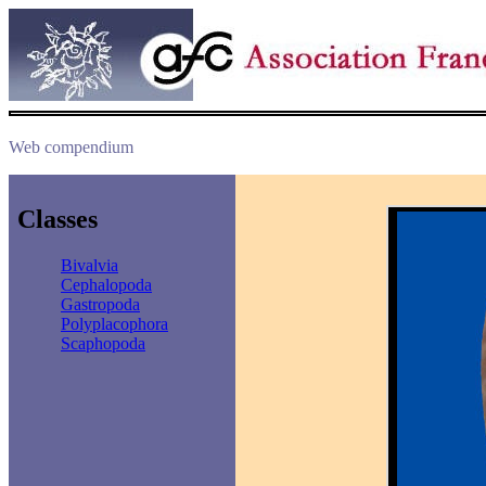
Web compendium
Classes
Bivalvia
Cephalopoda
Gastropoda
Polyplacophora
Scaphopoda