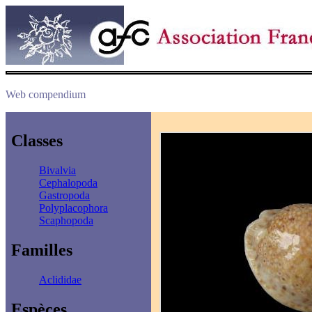
Web compendium
Classes
Bivalvia
Cephalopoda
Gastropoda
Polyplacophora
Scaphopoda
Familles
Aclididae
Espèces