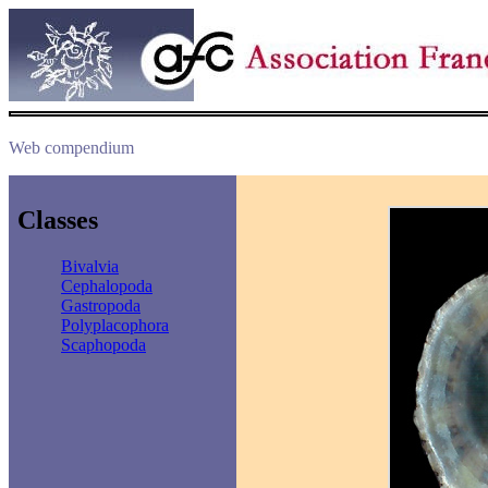
Web compendium
Classes
Bivalvia
Cephalopoda
Gastropoda
Polyplacophora
Scaphopoda