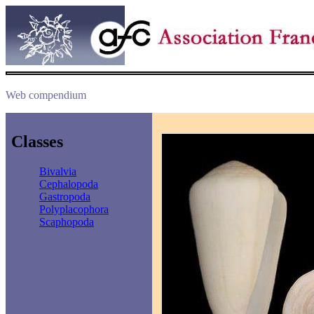
Web compendium
Classes
Bivalvia
Cephalopoda
Gastropoda
Polyplacophora
Scaphopoda