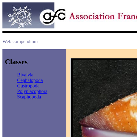
Web compendium
Classes
Bivalvia
Cephalopoda
Gastropoda
Polyplacophora
Scaphopoda