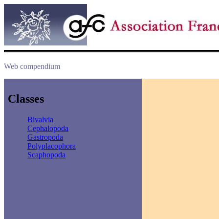
Web compendium
Classes
Bivalvia
Cephalopoda
Gastropoda
Polyplacophora
Scaphopoda