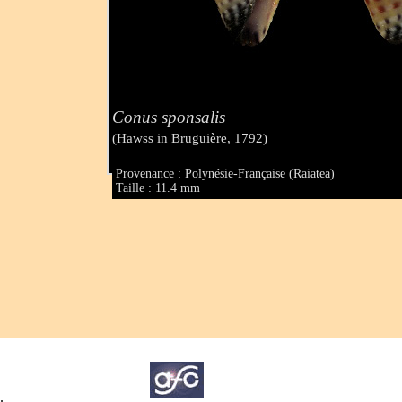
Conus sponsalis
(Hawss in Bruguière, 1792)
Provenance : Polynésie-Française (Raiatea)
Taille : 11.4 mm
.