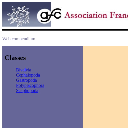
Web compendium
Classes
Bivalvia
Cephalopoda
Gastropoda
Polyplacophora
Scaphopoda