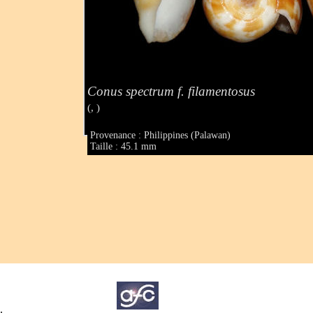
Conus spectrum f. filamentosus
(, )
Provenance : Philippines (Palawan)
Taille : 45.1 mm
.