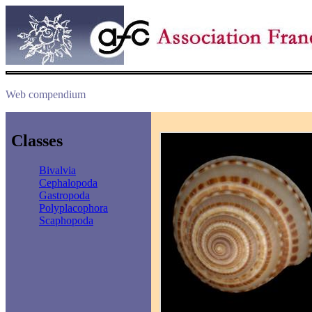
Web compendium
Classes
Bivalvia
Cephalopoda
Gastropoda
Polyplacophora
Scaphopoda