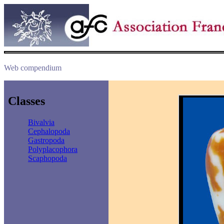
Web compendium
Classes
Bivalvia
Cephalopoda
Gastropoda
Polyplacophora
Scaphopoda