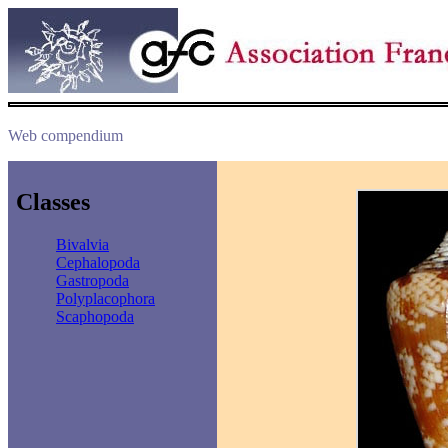
Web compendium
Classes
Bivalvia
Cephalopoda
Gastropoda
Polyplacophora
Scaphopoda