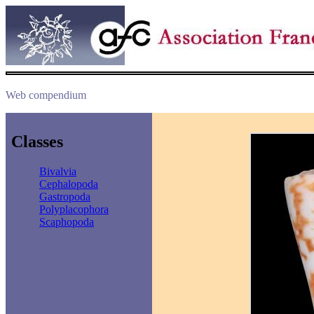
Web compendium
Classes
Bivalvia
Cephalopoda
Gastropoda
Polyplacophora
Scaphopoda