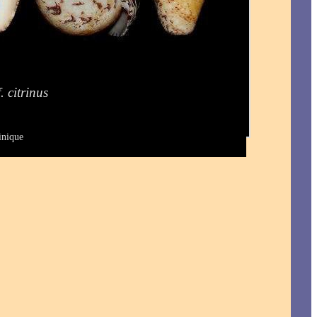
. citrinus
inique