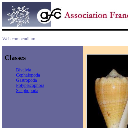
Web compendium
Classes
Bivalvia
Cephalopoda
Gastropoda
Polyplacophora
Scaphopoda