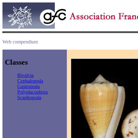
Web compendium
Classes
Bivalvia
Cephalopoda
Gastropoda
Polyplacophora
Scaphopoda