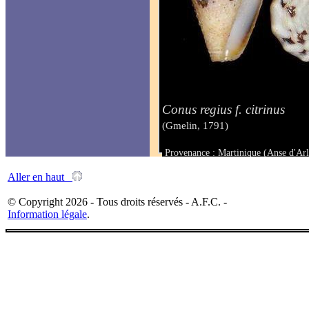
Conus regius f. citrinus
(Gmelin, 1791)
Provenance : Martinique (Anse d'Arl
Taille : 40 mm
Aller en haut
© Copyright 2026 - Tous droits réservés - A.F.C. -
Information légale
.