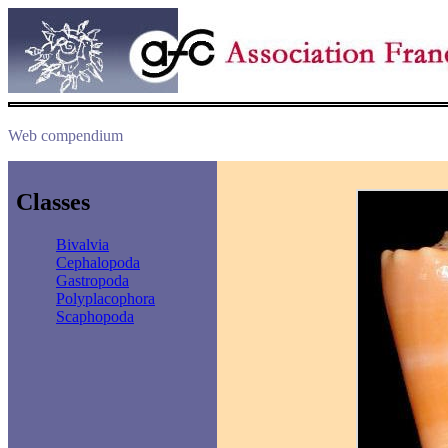
Web compendium
Classes
Bivalvia
Cephalopoda
Gastropoda
Polyplacophora
Scaphopoda