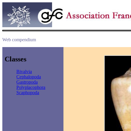
Web compendium
Classes
Bivalvia
Cephalopoda
Gastropoda
Polyplacophora
Scaphopoda