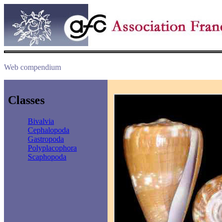
Web compendium
Classes
Bivalvia
Cephalopoda
Gastropoda
Polyplacophora
Scaphopoda