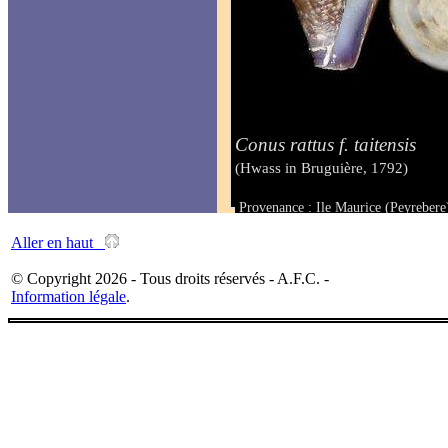
Conus rattus f. taitensis
(Hwass in Bruguière, 1792)
Provenance : Ile Maurice (Peyrebere
Taille : 32 mm
Aller en haut
© Copyright 2026 - Tous droits réservés - A.F.C. -
Information légale
.