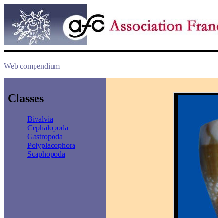
Web compendium
Classes
Bivalvia
Cephalopoda
Gastropoda
Polyplacophora
Scaphopoda