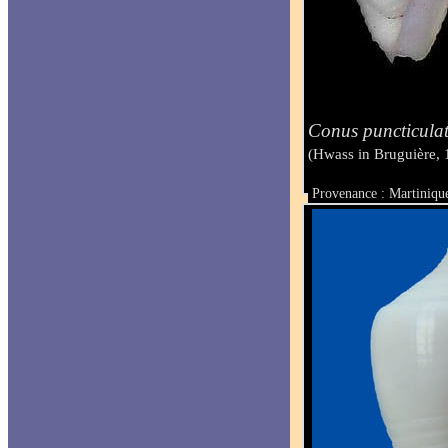
Conus puncticulat
(Hwass in Bruguière, 
Provenance : Martinique
Taille : 18.4 mm