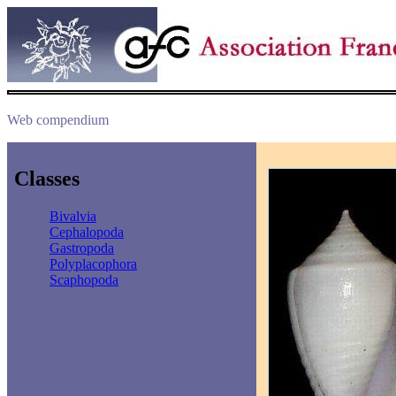
Web compendium
Classes
Bivalvia
Cephalopoda
Gastropoda
Polyplacophora
Scaphopoda