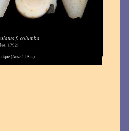
ulatus f. columba
ère, 1792)
inique (Anse à l'Ane)