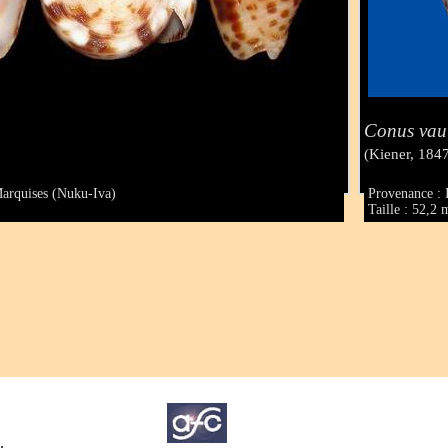
Conus vaut
(Kiener, 184
Marquises (Nuku-Iva)
Provenance : 
Taille : 52,2
.