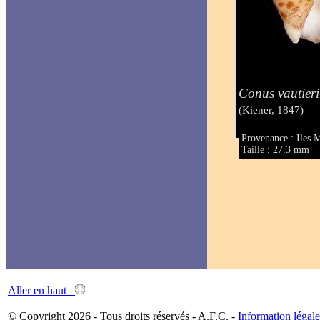
Conus vautieri
(Kiener, 1847)
Provenance : Iles 
Taille : 27.3 mm
Aller en haut
© Copyright 2026 - Tous droits réservés - A.F.C. -
Information légale