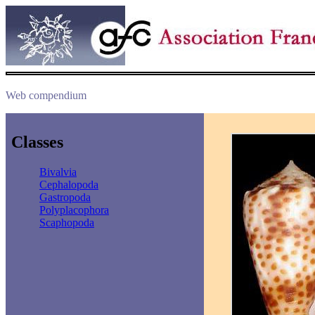
Web compendium
Classes
Bivalvia
Cephalopoda
Gastropoda
Polyplacophora
Scaphopoda