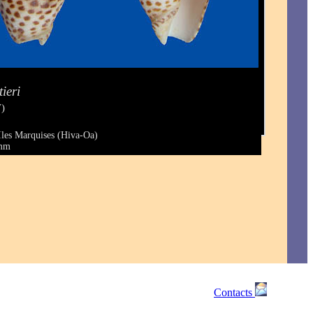
ieri
7)
Iles Marquises (Hiva-Oa)
 mm
Contacts